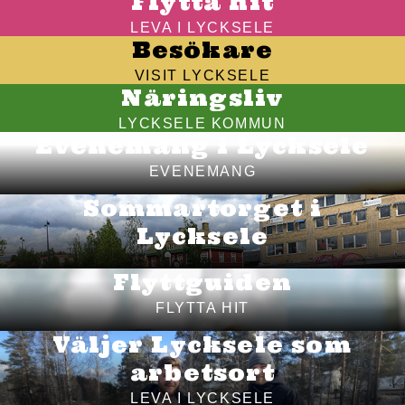
Flytta hit
LEVA I LYCKSELE
Besökare
VISIT LYCKSELE
Näringsliv
LYCKSELE KOMMUN
Evenemang i Lycksele
EVENEMANG
Sommartorget i
Lycksele
Flyttguiden
FLYTTA HIT
Väljer Lycksele som
arbetsort
LEVA I LYCKSELE