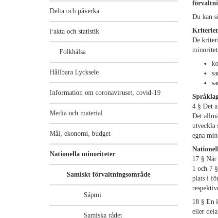
förvalt
Delta och påverka
Du kan sö
Kriterie
Fakta och statistik
De krite
minoritet
Folkhälsa
ko
Hållbara Lycksele
sa
sa
Information om coronaviruset, covid-19
Språklag
4 § Det a
Media och material
Det allmä
utveckla 
Mål, ekonomi, budget
egna mino
Nationel
Nationella minoriteter
17 § När 
1 och 7 
Samiskt förvaltningsområde
plats i f
respektiv
Sápmi
18 § En k
eller del
Samiska rådet