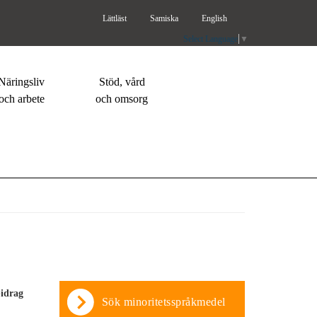
Lättläst
Samiska
English
Select Language
▼
Näringsliv
Stöd, vård
och arbete
och omsorg
bidrag
Sök minoritetsspråkmedel