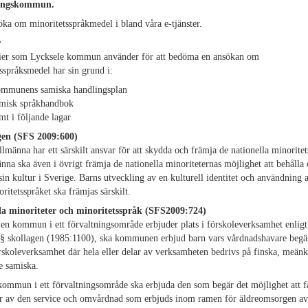
ningskommun.
ka om minoritetsspråkmedel i bland våra e-tjänster.
r
rier som Lycksele kommun använder för att bedöma en ansökan om
sspråksmedel har sin grund i:
mmunens samiska handlingsplan
misk språkhandbok
mt i följande lagar
en (SFS 2009:600)
llmänna har ett särskilt ansvar för att skydda och främja de nationella minorite
nna ska även i övrigt främja de nationella minoriteternas möjlighet att behålla
sin kultur i Sverige. Barns utveckling av en kulturell identitet och användning 
ritetsspråket ska främjas särskilt.
la minoriteter och minoritetsspråk (SFS2009:724)
en kommun i ett förvaltningsområde erbjuder plats i förskoleverksamhet enligt
§§ skollagen (1985:1100), ska kommunen erbjud barn vars vårdnadshavare begä
örskoleverksamhet där hela eller delar av verksamheten bedrivs på finska, meänk
e samiska.
ommun i ett förvaltningsområde ska erbjuda den som begär det möjlighet att f
ar av den service och omvårdnad som erbjuds inom ramen för äldreomsorgen av