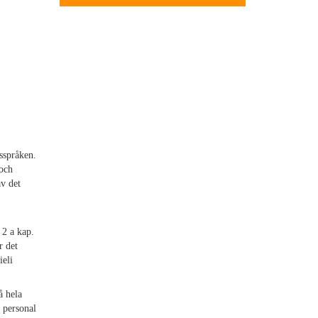
tsspråken.
 och
av det
 2 a kap.
r det
ieli
å hela
 personal